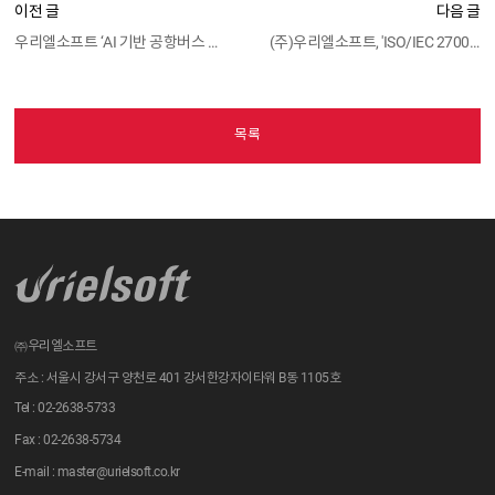
이전 글
다음 글
우리엘소프트 ‘AI 기반 공항버스 혁신 서비스’ 본격 추진
(주)우리엘소프트, 'ISO/IEC 27001' 인증 획득
목록
㈜우리엘소프트
주소 : 서울시 강서구 양천로 401 강서한강자이타워 B동 1105호
Tel : 02-2638-5733
Fax : 02-2638-5734
E-mail : master@urielsoft.co.kr