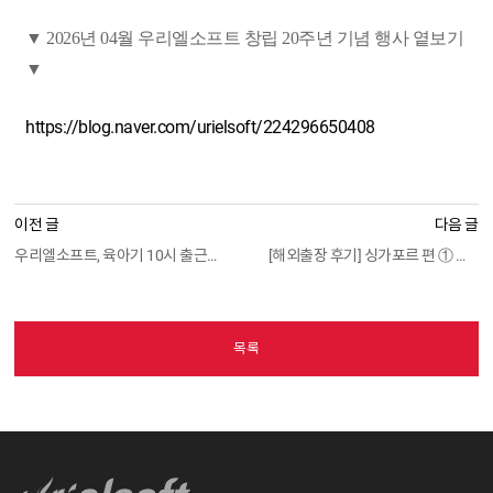
▼ 2026년 04월 우리엘소프트 창립 20주년 기념 행사 옅보기
▼
https://blog.naver.com/urielsoft/224296650408
이전 글
다음 글
우리엘소프트, 육아기 10시 출근제 도입
[해외출장 후기] 싱가포르 편 ① 창이공항 방문기
목록